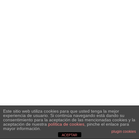
Este sitio web utiliza cookies para que usted tenga la mejor
experiencia de usuario. Si continúa navegando está dando su
consentimiento para la aceptación de las mencionadas cookies y la
aceptación de nuestra
política de cookies
, pinche el enlace para
mayor información.
plugin cookies
ACEPTAR