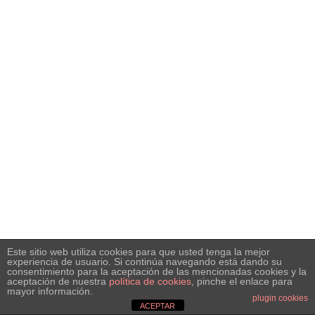
Pradera 2 Mz D 14 V 32, Guayaquil
info@agenciablindspot.com
+593 98 7999511
Este sitio web utiliza cookies para que usted tenga la mejor
experiencia de usuario. Si continúa navegando está dando su
consentimiento para la aceptación de las mencionadas cookies y la
aceptación de nuestra
política de cookies
, pinche el enlace para
mayor información.
plugin cookies
ACEPTAR